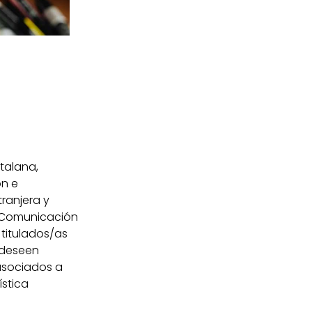
talana,
ón e
tranjera y
, Comunicación
 titulados/as
e deseen
asociados a
ística