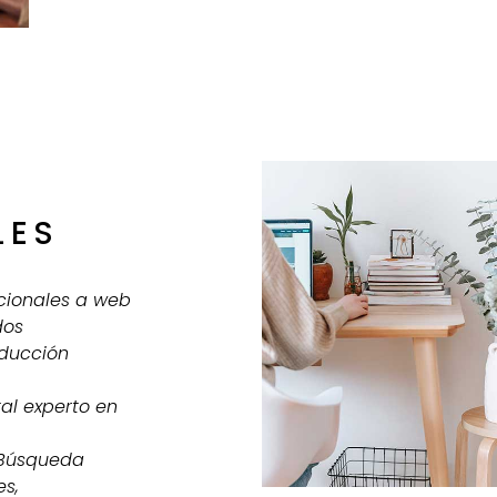
LES
cionales a web
dos
aducción
al experto en
 Búsqueda
es,