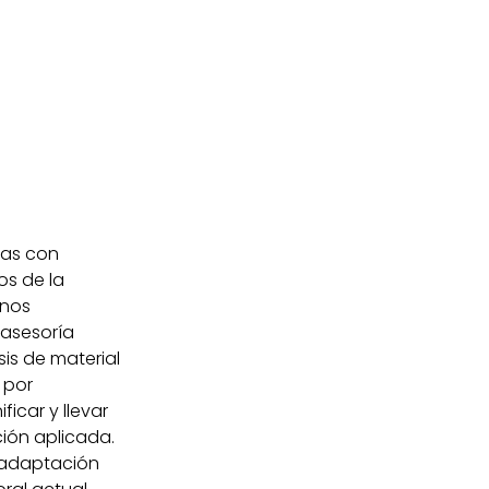
tas con
os de la
rnos
 asesoría
isis de material
 por
icar y llevar
ción aplicada.
a adaptación